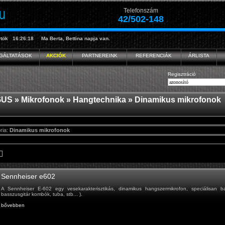
Telefonszám
42/502-148
tök
16:26:18
Ma
Berta, Bettina
napja van.
GÁLTATÁSOK
AKCIÓK
PARTNEREINK
REFERENCIÁK
ÁRLISTA
Regisztráció
GUS
»
Mikrofonok
»
Hangtechnika
» Dinamikus mikrofonok
ria:
Dinamikus mikrofonok
Sennheiser e602
A Sennheiser E-602 egy vesekarakterisztikás, dinamikus hangszermikrofon, speciálisan b
basszusgitár kombók, tuba, stb... ).
bővebben