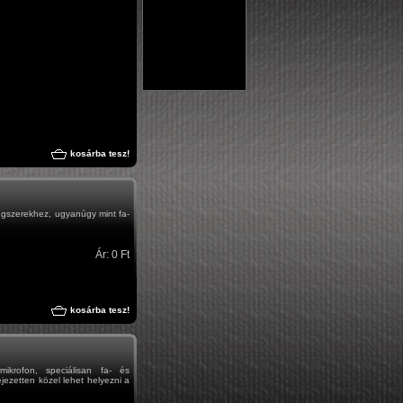
kosárba tesz!
ngszerekhez, ugyanúgy mint fa-
Ár: 0 Ft
kosárba tesz!
ikrofon, speciálisan fa- és
jezetten közel lehet helyezni a