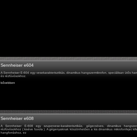
Sennheiser e604
A Sennheiser E-604 egy vesekarakterisztikás, dinamikus hangszermikrofon, speciálisan ütős ha
és rézfúvósokhoz.
bővebben
Sennheiser e608
A Sennheiser E-608 egy szupervese-karakterisztikás, gégecsöves, dinamikus hangszerm
rézfúvósokhoz ( kivéve fuvola ). A gégenyaknak köszönhetően a kis dinamikus mikrofonfejet kife
hangforráshoz, ez