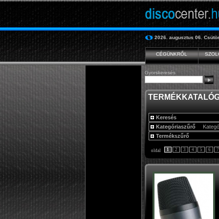
2026. augusztus 06.
Csütör
CÉGÜNKRŐL
SZOL
Gyorskeresés
TERMÉKKATALÓ
Keresés
Kategóriaszűrő
Kategó
Termékszűrő
1
2
3
4
5
6
7
oldal