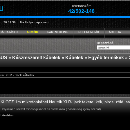
Telefonszám
42/502-148
k
20:31:36
Ma
Ibolya
napja van.
GÁLTATÁSOK
AKCIÓK
PARTNEREINK
REFERENCIÁK
ÁRLISTA
Regisztráció
GUS
»
Készreszerelt kábelek
»
Kábelek
»
Egyéb termékek
» 
ria:
XLR - Jack kábelek
KLOTZ 1m mikrofonkábel Neutrik XLR- jack fekete, kék, piros, zöld, sá
Helyszínen szerelt minőségi kábel és csatlakozó ( hosszúság igény szerint)
bővebben