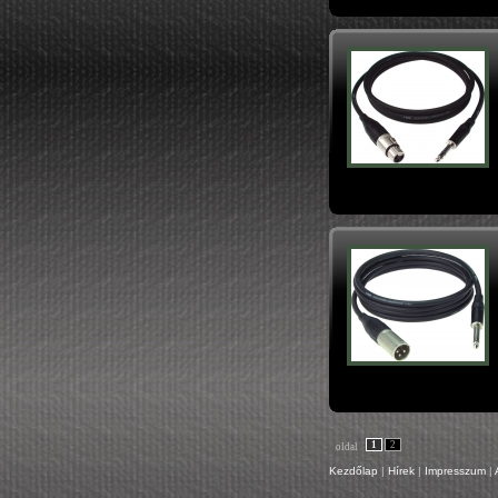
1
2
oldal
Kezdőlap
|
Hírek
|
Impresszum
|