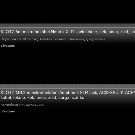
KLOTZ 5m mikrofonkábel Neutrik XLR- jack fekete, kék, piros, zöld, sá
Helyszínen szerelt minőségi kábel és csatlakozó ( hosszúság igény szerint)
bővebben
KLOTZ MB 3 m mikrofonkábel Amphenol XLR-jack, AC3FXBULK-AC
kábel, fekete, kék, piros, zöld, sárga, szürke
Rendelési kód:KL-MBXFJ1-030
bővebben