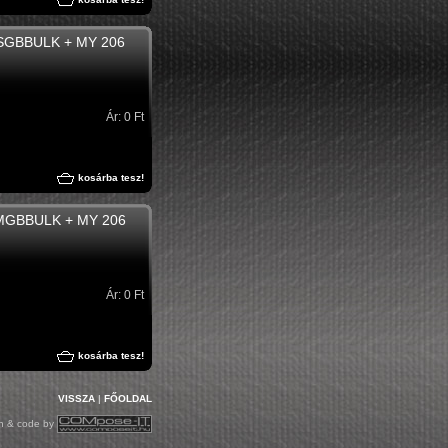
PSGBBULK + MY 206
Ár: 0 Ft
kosárba tesz!
PMGBBULK + MY 206
Ár: 0 Ft
kosárba tesz!
VISSZA
|
FŐOLDAL
gn & code by