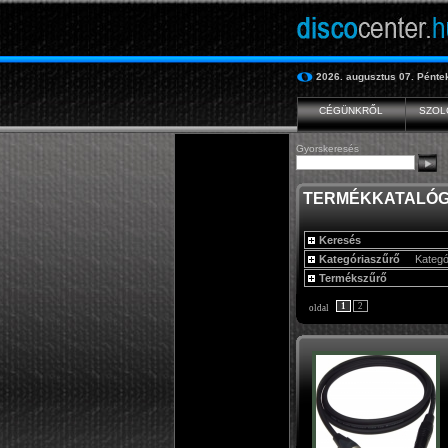
2026. augusztus 07.
Pénte
CÉGÜNKRŐL
SZOL
Gyorskeresés
TERMÉKKATALÓ
Keresés
Kategóriaszűrő
Kategó
Termékszűrő
1
2
oldal