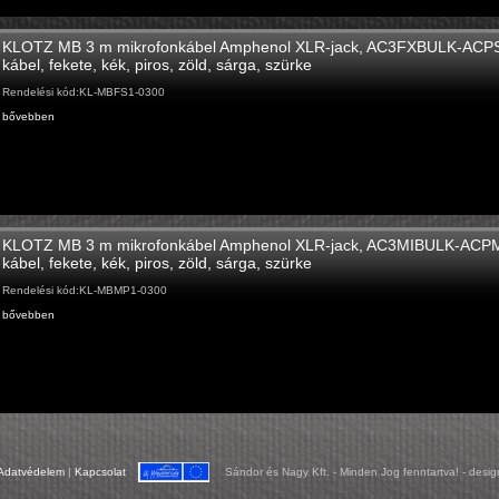
KLOTZ MB 3 m mikrofonkábel Amphenol XLR-jack, AC3FXBULK-AC
kábel, fekete, kék, piros, zöld, sárga, szürke
Rendelési kód:KL-MBFS1-0300
bővebben
KLOTZ MB 3 m mikrofonkábel Amphenol XLR-jack, AC3MIBULK-AC
kábel, fekete, kék, piros, zöld, sárga, szürke
Rendelési kód:KL-MBMP1-0300
bővebben
Sándor és Nagy Kft. - Minden Jog fenntartva! - desi
Adatvédelem
|
Kapcsolat