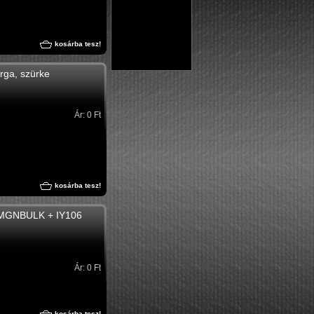
kosárba tesz!
rga, szürke
Ár: 0 Ft
kosárba tesz!
PMGNBULK + IY106
Ár: 0 Ft
kosárba tesz!