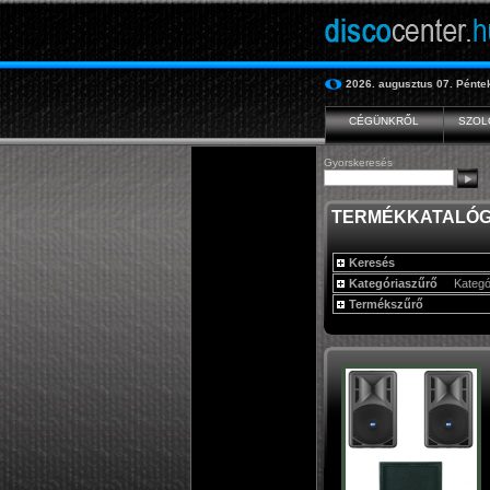
2026. augusztus 07.
Pénte
CÉGÜNKRŐL
SZOL
Gyorskeresés
TERMÉKKATALÓ
Keresés
Kategóriaszűrő
Kategó
Termékszűrő