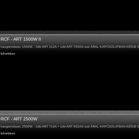
RCF - ART 1500W II
hangrendszer, 1500W. - 2db ART 312A + 1db ART 705AS sub ÁRAL KAPCSOLATBAN KÉRJE
bővebben
RCF - ART 2500W
hangrendszer, 2500W. - 2db ART 710A + 1db ART 902AS sub ÁRAL KAPCSOLATBAN KÉRJE
bővebben