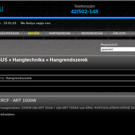
Telefonszám
42/502-148
k
15:01:23
Ma
Ibolya
napja van.
GÁLTATÁSOK
AKCIÓK
PARTNEREINK
REFERENCIÁK
ÁRLISTA
Regisztráció
GUS
»
Hangtechnika
» Hangrendszerek
ria:
Hangrendszerek
RCF - ART 1500W
hangrendszer, 1500W 2db ART 310A + 1db ART 705AS sub ÁRAL KAPCSOLATBAN KÉRJE E
bővebben