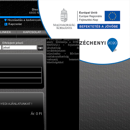
Sándor és Nagy Kft.
DiscoCenter, rendezvénytechnika
4400 Nyíregyháza, Váci MIhály u. 41.
Hozzáadás a kedvencekhez
2023.02.28.
Fórum
Bemutatjuk a DJM-A9
Kapcsolat
Feliratkozás hírlevélre
következő generációs
professzionális DJ keverőjét
• Lenyűgöző hangminőség,
LINKEK
KAPCSOLAT
HÍREK
amely felülmúlja a DJM-
900NXS2-t • Fejlettebb
játszhatóság és
Elfelejtett jelszó
továbbfejlesztett
teljesítmény • Bővített
csatlakoztathatóság
vadonatúj bemeneti
lehetőségekkel
GYEDI AJÁNLATUNKAT !
Ár: 0 Ft