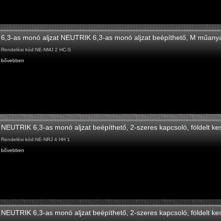
6,3-as monó aljzat NEUTRIK 6,3-as monó aljzat beépíthető, M műanya
Rendelési kód:NE-NMJ 2 HC-S
bővebben
NEUTRIK 6,3-as monó aljzat beépíthető, 2-szeres kapcsoló, földelt 
Rendelési kód:NE-NRJ 4 HH 1
bővebben
NEUTRIK 6,3-as monó aljzat beépíthető, 2-szeres kapcsoló, földelt 