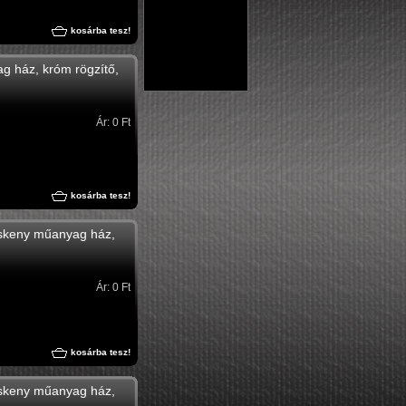
kosárba tesz!
g ház, króm rögzítő,
Ár: 0 Ft
kosárba tesz!
keskeny műanyag ház,
Ár: 0 Ft
kosárba tesz!
keskeny műanyag ház,