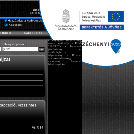
Sándor és Nagy Kft.
DiscoCenter, rendezvénytechnika
4400 Nyíregyháza, Váci MIhály u. 41.
Hozzáadás a kedvencekhez
Fórum
2023.02.28.
Kapcsolat
Feliratkozás hírlevélre
Bemutatjuk a DJM-A9
következő generációs
professzionális DJ keverőjét
LINKEK
KAPCSOLAT
HÍREK
• Lenyűgöző hangminőség,
amely felülmúlja a DJM-
900NXS2-t • Fejlettebb
játszhatóság és
Elfelejtett jelszó
továbbfejlesztett
teljesítmény • Bővített
csatlakoztathatóság
vadonatúj bemeneti
ljzat
lehetőségekkel
apcsoló, vízszintes
Ár: 0 Ft