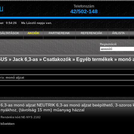
Telefonszám
42/502-148
at
0:54:26
Ma
László
napja van.
GÁLTATÁSOK
AKCIÓK
PARTNEREINK
REFERENCIÁK
ÁRLISTA
Regisztráció
GUS
»
Jack 6,3-as
»
Csatlakozók
»
Egyéb termékek
» monó a
ria:
monó aljzat
6,3-as monó aljzat NEUTRIK 6,3-as monó aljzat beépíthető, 3-szoros k
nyákhoz, (távolság 15 mm) műanyag házzal
Rendelési kód:NE-NYS 2182
bővebben