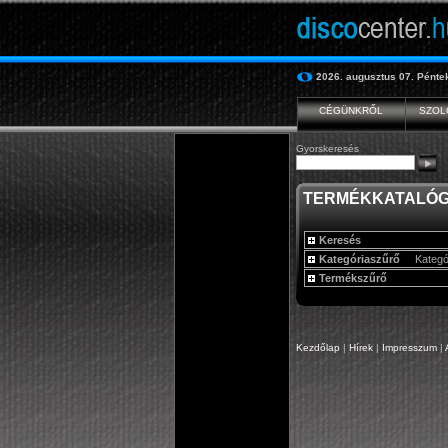
2026. augusztus 07.
Pénte
CÉGÜNKRŐL
SZOL
Gyorskeresés
TERMÉKKATALÓ
Keresés
Kategóriaszűrő
Kategó
Termékszűrő
Kezdőlap
|
Hírek
|
Impresszum
|