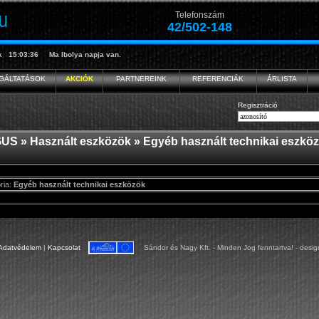
Telefonszám
42/502-148
k
15:03:37
Ma
Ibolya
napja van.
GÁLTATÁSOK
AKCIÓK
PARTNEREINK
REFERENCIÁK
ÁRLISTA
Regisztráció
GUS
»
Használt eszközök
» Egyéb használt technikai eszkö
ria:
Egyéb használt technikai eszközök
Sándor és Nagy Kft. - Minden Jog fenntartva! - desi
Adatvédelem
|
Kapcsolat