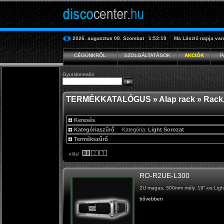
2026. augusztus 08.
Szombat
1:53:19
Ma
László
napja van
CÉGÜNKRŐL
SZOLGÁLTATÁSOK
AKCIÓK
P
Gyorskeresés
TERMÉKKATALÓGUS
»
Alap rack
»
Rack,
Keresés
Kategóriaszűrő
Kategória:
Light Sorozat
Termékszűrő
1
2
3
oldal
RO-R2UE-L300
2U magas, 300mm mély. 19"-os Light
bővebben