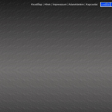
Kezdőlap
|
Hírek
|
Impresszum
|
Adatvédelem
|
Kapcsolat