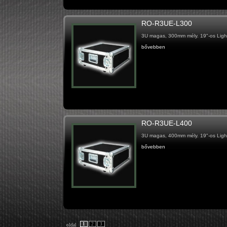
RO-R3UE-L300
3U magas, 300mm mély. 19"-os Light
bővebben
RO-R3UE-L400
3U magas, 400mm mély. 19"-os Light
bővebben
1
2
3
oldal