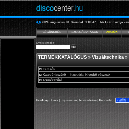
2026. augusztus 08.
Szombat
9:00:48
Ma
László
napja van
CÉGÜNKRŐL
SZOLGÁLTATÁSOK
AKCIÓK
P
Gyorskeresés
TERMÉKKATALÓGUS
»
Vizuáltechnika
» 
Keresés
Kategóriaszűrő
Kategória:
Kivetítő vásznak
Termékszűrő
Kezdőlap
|
Hírek
|
Impresszum
|
Adatvédelem
|
Kapcsolat