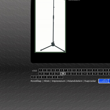
1
2
3
4
5
6
7
8
9
10
11
12
13
14
15
oldal
26
27
28
29
30
31
32
33
34
35
36
37
38
49
50
51
52
53
54
Kezdőlap
|
Hírek
|
Impresszum
|
Adatvédelem
|
Kapcsolat