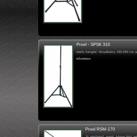
Proel - SPSK 310
statív, hangfal - fényállvány, 180-280 cm, a
bővebben
Proel RSM-170
Jó minőségű, stabil, három lábú mi