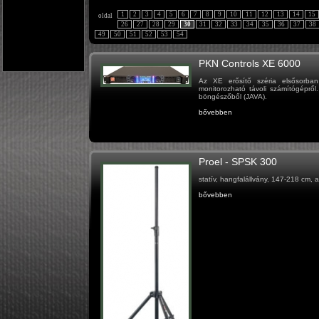
1
2
3
4
5
6
7
8
9
10
11
12
13
14
15
oldal
26
27
28
29
30
31
32
33
34
35
36
37
38
49
50
51
52
53
54
PKN Controls XE 6000
Az XE erősítő széria elsősorba
monitorozható távoli számítógépről
böngészőből (JAVA).
bővebben
Proel - SPSK 300
statív, hangfalállvány, 147-218 cm, a
bővebben