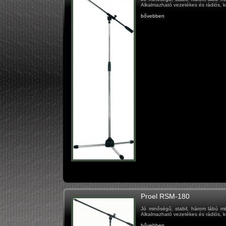
Alkalmazható vezetékes és rádiós, k
bővebben
Proel RSM-180
Jó minőségű, stabil, három lábú mi
Alkalmazható vezetékes és rádiós, k
bővebben