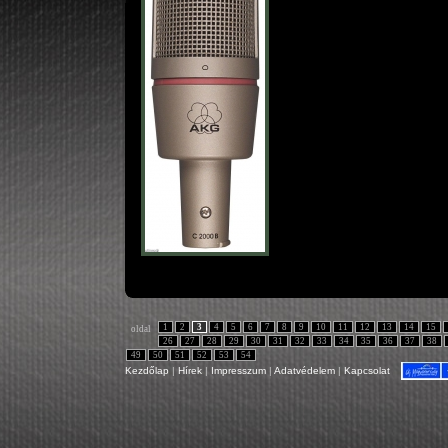
1
2
3
4
5
6
7
8
9
10
11
12
13
14
15
oldal
26
27
28
29
30
31
32
33
34
35
36
37
38
49
50
51
52
53
54
Kezdőlap
|
Hírek
|
Impresszum
|
Adatvédelem
|
Kapcsolat