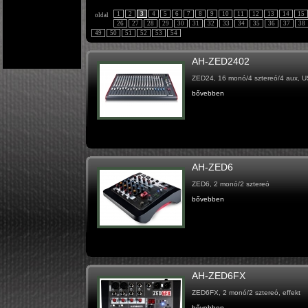
1
2
3
4
5
6
7
8
9
10
11
12
13
14
15
oldal
26
27
28
29
30
31
32
33
34
35
36
37
38
49
50
51
52
53
54
AH-ZED2402
ZED24, 16 monó/4 sztereó/4 aux, 
bővebben
AH-ZED6
ZED6, 2 monó/2 sztereó
bővebben
AH-ZED6FX
ZED6FX, 2 monó/2 sztereó, effekt
bővebben