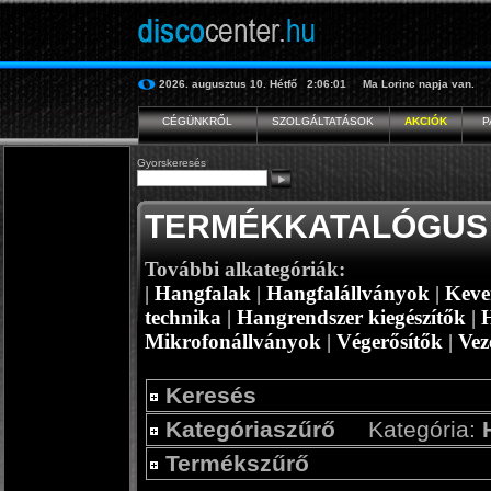
2026. augusztus 10.
Hétfő
2:06:01
Ma
Lorinc
napja van.
CÉGÜNKRŐL
SZOLGÁLTATÁSOK
AKCIÓK
P
Gyorskeresés
TERMÉKKATALÓGUS
További alkategóriák:
|
Hangfalak
|
Hangfalállványok
|
Keve
technika
|
Hangrendszer kiegészítők
|
Mikrofonállványok
|
Végerősítők
|
Vez
Keresés
Kategóriaszűrő
Kategória:
Termékszűrő