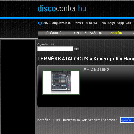
2026. augusztus 07.
Péntek
0:56:15
Ma
Ibolya
napja van.
CÉGÜNKRŐL
SZOLGÁLTATÁSOK
AKCIÓK
P
Gyorskeresés
TERMÉKKATALÓGUS
»
Keverőpult
»
Han
AH-ZED16FX
Kezdőlap
|
Hírek
|
Impresszum
|
Adatvédelem
|
Kapcsolat